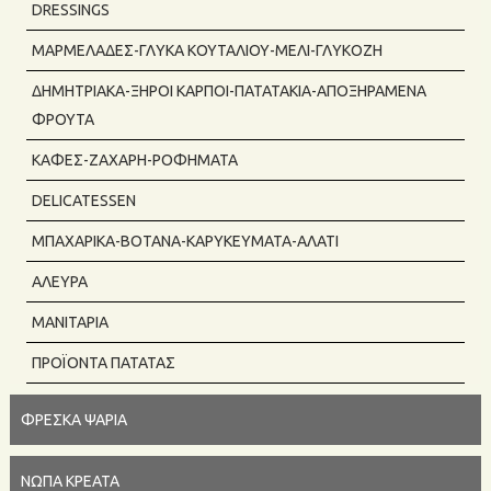
DRESSINGS
ΜΑΡΜΕΛΆΔΕΣ-ΓΛΥΚΆ ΚΟΥΤΑΛΙΟΎ-ΜΈΛΙ-ΓΛΥΚΌΖΗ
ΔΗΜΗΤΡΙΑΚΆ-ΞΗΡΟΊ ΚΑΡΠΟΊ-ΠΑΤΑΤΆΚΙΑ-ΑΠΟΞΗΡΑΜΈΝΑ
ΦΡΟΎΤΑ
ΚΑΦΈΣ-ΖΆΧΑΡΗ-ΡΟΦΉΜΑΤΑ
DELICATESSEN
ΜΠΑΧΑΡΙΚΆ-ΒΌΤΑΝΑ-ΚΑΡΥΚΕΎΜΑΤΑ-ΑΛΆΤΙ
ΆΛΕΥΡΑ
ΜΑΝΙΤΆΡΙΑ
ΠΡΟΪΌΝΤΑ ΠΑΤΆΤΑΣ
ΦΡΈΣΚΑ ΨΆΡΙΑ
ΝΩΠΆ ΚΡΈΑΤΑ