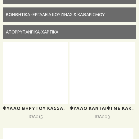
ΒΟΗΘΗΤΙΚΑ -ΕΡΓΑΛΕΙΑ ΚΟΥΖΙΝΑΣ & ΚΑΘΑΡΙΣΜΟΥ
ΑΠΟΡΡΥΠΑΝΡΙΚΑ-ΧΑΡΤΙΚΑ
ΦΎΛΛΟ ΒΗΡΥΤΟΎ ΚΑΣΣΆΝΔΡΑ 2KG (5ΤΕΜ/ΚΙΒ)ΤΙΜΉ ΤΕΜΑΧΊΟΥ
ΦΎΛΛΟ ΚΑΝΤΑΊΦΙ ΜΕ ΚΑΚΆΟ ΚΑΣΣΆΝΔΡΑ 10KG ΤΙΜΉ ΚΙΒΩΤΊΟΥ
ΙΩΑ015
ΙΩΑ003