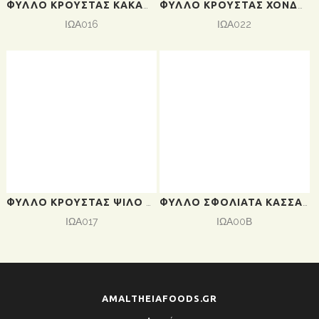
ΦΎΛΛΟ ΚΡΟΎΣΤΑΣ ΚΑΚΆΟ ΚΑΣΣΆΝΔΡΑ 2KG (5ΤΕΜ/ΚΙΒ)ΤΙΜΉ ΤΕΜΑΧΊΟΥ
ΦΎΛΛΟ ΚΡΟΎΣΤΑΣ ΧΟΝΔΡΌ ΚΑΣΣΆΝΔΡΑ 2KG (5ΤΕΜ/ΚΙΒ)ΤΙΜΉ ΤΕΜΑΧΊΟΥ
ΙΩΑ016
ΙΩΑ022
ΦΎΛΛΟ ΚΡΟΎΣΤΑΣ ΨΙΛΌ ΚΑΣΣΆΝΔΡΑ 2KG (5ΤΕΜ/ΚΙΒ)ΤΙΜΉ ΤΕΜΑΧΊΟΥ
ΦΎΛΛΟ ΣΦΟΛΙΆΤΑ ΚΑΣΣΆΝΔΡΑ 10KG ΤΙΜΉ ΤΕΜΑΧΊΟΥ
ΙΩΑ017
ΙΩΑ00Β
AMALTHEIAFOODS.GR