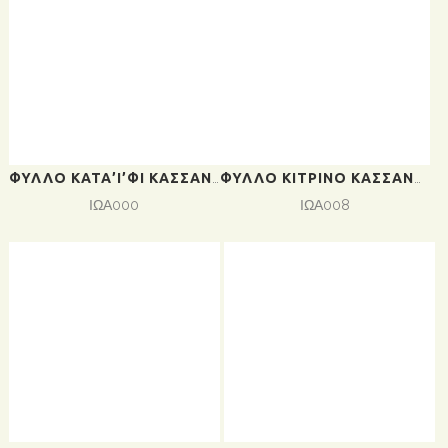
ΦΎΛΛΟ ΚΑΤΑ’Ί’ΦΙ ΚΑΣΣΆΝΔΡΑ 5KG (2ΤΕΜ/ΚΙΒ) ΤΙΜΉ ΤΕΜΑΧΊΟΥ
ΦΎΛΛΟ ΚΊΤΡΙΝΟ ΚΑΣΣΆΝΔΡΑ 2KG (5ΤΕΜ/ΚΙΒ) ΤΙΜΉ ΤΕΜΑΧΊΟΥ
ΙΩΑ000
ΙΩΑ008