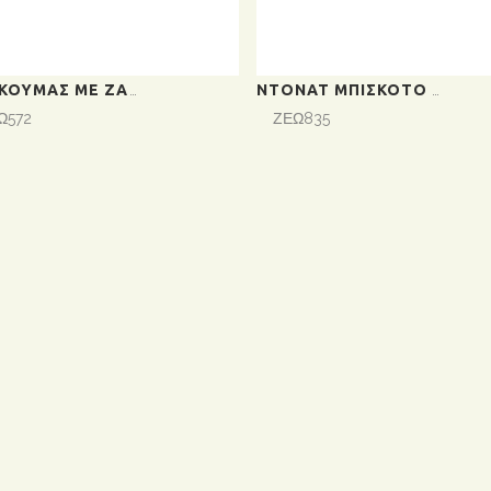
ΛΟΥΚΟΥΜΆΣ ΜΕ ΖΆΧΑΡΗ (18 ΤΕΜ.)
ΝΤΌΝΑΤ ΜΠΙΣΚΌΤΟ ΜΕΓΆΛΟ 12ΤΕΜ/ΚΙΒ ΤΙΜΉ ΚΙΒΩΤΊΟΥ
Ω572
ΖΕΩ835