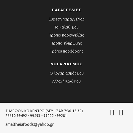
ΠΑΡΑΓΓΕΛΊΕΣ
Εύρεση παραγγελίας
Το καλάθι μου
Τρόποι παραγγελίας
Τρόποι πληρωμής
Τρόποι παράδοσης
ΛΟΓΑΡΙΑΣΜΌΣ
Ο λογαριασμός μου
Αλλαγή Κωδικού
ΤΗΛΕΦΩΝΙΚΌ ΚΈΝΤΡΟ (ΔΕΥ - ΣΑΒ 7:30-15:30)
26610 99492 - 99493 - 99022 - 99281
amaltheiafoods@yahoo.gr