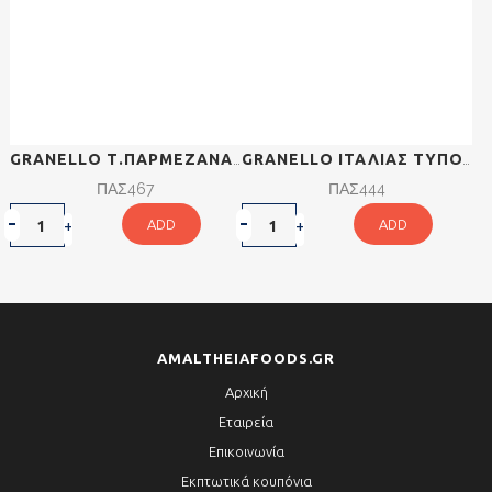
GRANELLO Τ.ΠΑΡΜΕΖΆΝΑ ΣΚΛΗΡΟΤΎΡΙ ΤΡΙΜΜΈΝΟ 1KG ΤΙΜΉ ΤΕΜΑΧΊΟΥ
GRANELLO ΙΤΑΛΊΑΣ ΤΎΠΟΥ ΠΑΡΜΕΖΆΝΑ 4KG ΤΙΜΉ ΚΙΛΟΎ
ΠΑΣ467
ΠΑΣ444
ADD
ADD
AMALTHEIAFOODS.GR
Αρχική
Εταιρεία
Επικοινωνία
Εκπτωτικά κουπόνια