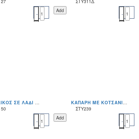
127
ΣΤΥ311Δ
Add
ΒΑΣΙΛΙΚΌΣ ΣΕ ΛΆΔΙ ΑΜΒΡΟΣΊΑ 1KG ΤΙΜΉ ΤΕΜΑΧΊΟΥ
ΚΆΠΑΡΗ ΜΕ ΚΟΤΣΆΝΙ 1KG ΤΙΜΉ ΤΕΜΑΧΊΟΥ
150
ΣΤΥ239
Add