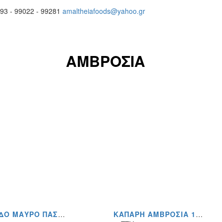
93 - 99022 - 99281
amaltheiafoods@yahoo.gr
ΑΜΒΡΟΣΙΑ
ΣΚΌΡΔΟ ΜΑΎΡΟ ΠΆΣΤΑ 1KG ΤΆΠΕΡ (ΤΙΜΉ ΤΕΜΆΧΙΟ)
ΚΆΠΑΡΗ ΑΜΒΡΟΣΊΑ 1.2KG ΤΙΜΉ ΤΕΜΑΧΊΟΥ