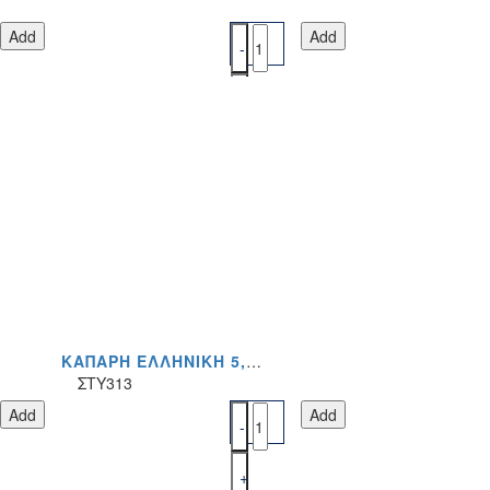
Add
Add
ΚΆΠΑΡΗ ΕΛΛΗΝΙΚΉ 5,2KG ΤΙΜΉ ΤΕΜΑΧΊΟΥ
ΣΤΥ313
Add
Add