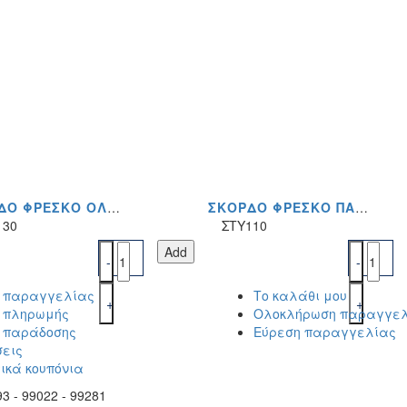
ΣΚΌΡΔΟ ΦΡΈΣΚΟ ΟΛΌΚΛΗΡΟ 1KG(12ΤΕΜ/ΚΙΒ)ΤΙΜΉ ΤΕΜΑΧΊΟΥ
ΣΚΌΡΔΟ ΦΡΈΣΚΟ ΠΆΣΤΑ 1KG(12ΤΕΜ/ΚΙΒ)ΤΙΜΉ ΤΕΜΑΧΊΟΥ
130
ΣΤΥ110
Add
ι παραγγελίας
Το καλάθι μου
ι πληρωμής
Ολοκλήρωση παραγγε
ι παράδοσης
Εύρεση παραγγελίας
εις
ικά κουπόνια
3 - 99022 - 99281