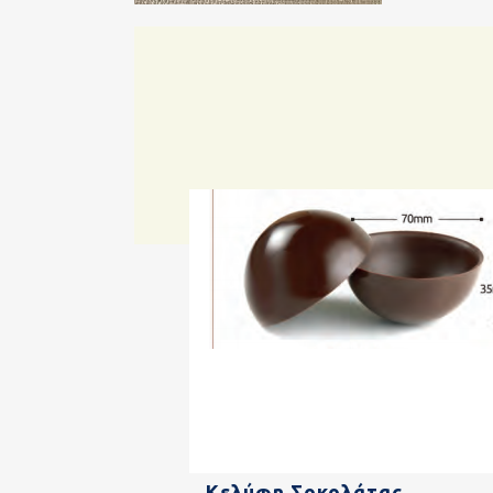
Κελύφη Σοκολάτας