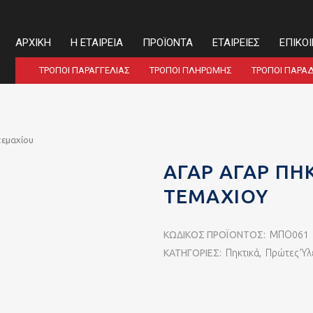
ΑΡΧΙΚΉ
Η ΕΤΑΙΡΕΊΑ
ΠΡΟΪΌΝΤΑ
ΕΤΑΙΡΕΊΕΣ
ΕΠΙΚΟ
ΤΡΌΠΟΙ ΠΑΡΑΓΓΕΛΊΑΣ
ΤΡΌΠΟΙ ΠΛΗΡΩΜΉΣ
ΤΡΌΠΟΙ ΠΑΡΆ
τεμαχίου
ΑΓΆΡ ΑΓΆΡ ΠΗ
ΤΕΜΑΧΊΟΥ
ΚΩΔΙΚΌΣ ΠΡΟΪΌΝΤΟΣ:
ΜΠΟ061
ΚΑΤΗΓΟΡΊΕΣ:
Πηκτικά
,
Πρώτες Ύλ