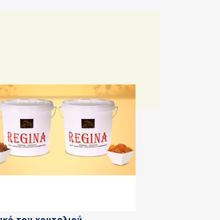
υκό του κουταλιού