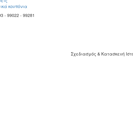
εις
ικά κουπόνια
3 - 99022 - 99281
Σχεδιασμός & Κατασκευή Ισ