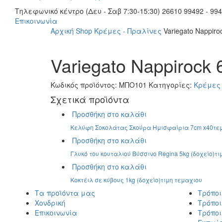
Τηλεφωνικό κέντρο (Δευ - Σαβ 7:30-15:30)
26610 99492 - 994
Επικοινωνία
Αρχική
Shop
Κρέμες - Πραλίνες
Variegato Nappir
Variegato Nappirock
Κωδικός προϊόντος:
ΜΠΟ101
Κατηγορίες:
Κρέμες 
Σχετικά προϊόντα
Προσθήκη στο καλάθι
Κελύφη Σοκολάτας Σκούρα Ημισφαίρια 7cm x40τεμ 
Προσθήκη στο καλάθι
Γλυκό του κουταλιού Βύσσινο Regina 5kg (δοχείο)τ
Προσθήκη στο καλάθι
Κοκτέιλ σε κύβους 1kg (δοχείο)τιμη τεμαχιου
Τα προϊόντα μας
Τρόπο
Χονδρική
Τρόπο
Επικοινωνία
Τρόπο