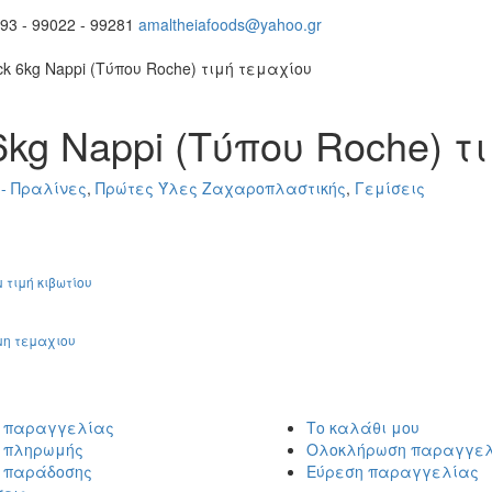
93 - 99022 - 99281
amaltheiafoods@yahoo.gr
ock 6kg Nappi (Τύπου Roche) τιμή τεμαχίου
 6kg Nappi (Τύπου Roche) 
- Πραλίνες
,
Πρώτες Ύλες Ζαχαροπλαστικής
,
Γεμίσεις
τιμή κιβωτίου
ιμη τεμαχιου
ι παραγγελίας
Το καλάθι μου
ι πληρωμής
Ολοκλήρωση παραγγε
ι παράδοσης
Εύρεση παραγγελίας