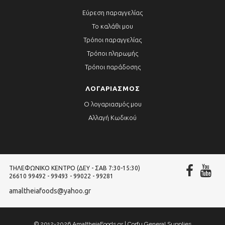
Εύρεση παραγγελίας
Το καλάθι μου
Τρόποι παραγγελίας
Τρόποι πληρωμής
Τρόποι παράδοσης
ΛΟΓΑΡΙΑΣΜΌΣ
Ο λογαριασμός μου
Αλλαγή Κωδικού
ΤΗΛΕΦΩΝΙΚΌ ΚΈΝΤΡΟ (ΔΕΥ - ΣΑΒ 7:30-15:30)
26610 99492 - 99493 - 99022 - 99281
amaltheiafoods@yahoo.gr
© 2012-2026 AmaltheiaFoods.gr | Corfu General Supplies