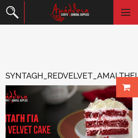
SYNTAGH_REDVELVET_AMALTHEI