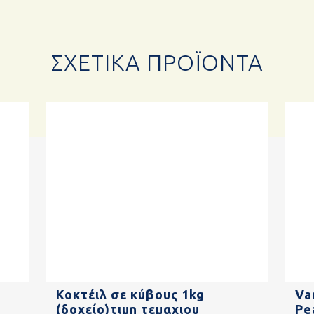
ΣΧΕΤΙΚΆ ΠΡΟΪΌΝΤΑ
Κοκτέιλ σε κύβους 1kg
Va
(δοχείο)τιμη τεμαχιου
Pe