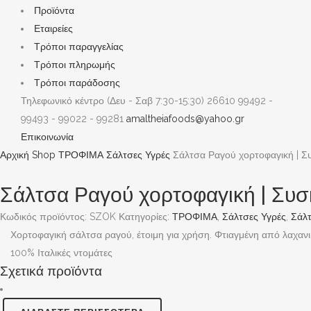
Προϊόντα
Εταιρείες
Τρόποι παραγγελίας
Τρόποι πληρωμής
Τρόποι παράδοσης
Τηλεφωνικό κέντρο (Δευ - Σαβ 7:30-15:30)
26610 99492 -
99493 - 99022 - 99281
amaltheiafoods@yahoo.gr
Επικοινωνία
Αρχική
Shop
ΤΡΟΦΙΜΑ
Σάλτσες Υγρές
Σάλτσα Ραγού χορτοφαγική | Συ
Σάλτσα Ραγού χορτοφαγική | Συσ
Κωδικός προϊόντος:
SZOK
Κατηγορίες:
ΤΡΟΦΙΜΑ
,
Σάλτσες Υγρές
,
Σάλ
Χορτοφαγική σάλτσα ραγού, έτοιμη για χρήση. Φτιαγμένη από λαχανι
100% Ιταλικές ντομάτες
Σχετικά προϊόντα