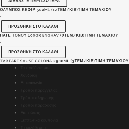
ΔΙΑΒΆΣΤΕ ΠΕΡΙΣΣΌΤΕΡΑ
ΌΛΥΜΠΟΣ ΚΕΦΊΡ 500ML (12ΤΕΜ/ΚΙΒ)ΤΙΜΗ ΤΕΜΑΧΙΟΥ
ΠΡΟΣΘΉΚΗ ΣΤΟ ΚΑΛΆΘΙ
ΠΑΤΈ ΤΌΝΟΥ 100GR ENGHAV (8ΤΕΜ/ΚΙΒ)ΤΙΜΗ ΤΕΜΑΧΙΟΥ
ΠΡΟΣΘΉΚΗ ΣΤΟ ΚΑΛΆΘΙ
TARTARE SAUSE COLONA 2900ML (3ΤΕΜ/ΚΙΒ)ΤΙΜΗ ΤΕΜΑΧΙΟΥ
Τα προϊόντα μας
Χονδρική
Επικοινωνία
Τρόποι παραγγελίας
Τρόποι πληρωμής
Τρόποι παράδοσης
Εκπτώσεις
Εκπτωτικά κουπόνια
Το καλάθι μου