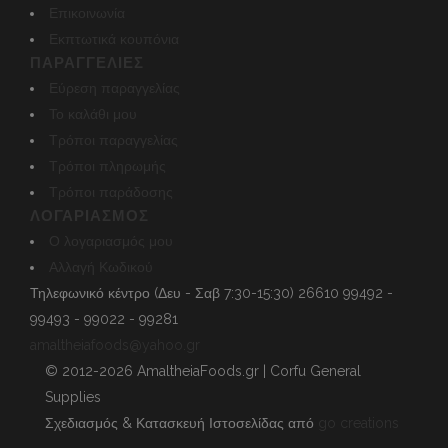
Επικοινωνία
Εκπτωτικά κουπόνια
ΠΑΡΑΓΓΕΛΊΕΣ
Εύρεση παραγγελίας
Το καλάθι μου
Τρόποι παραγγελίας
Τρόποι πληρωμής
Τρόποι παράδοσης
ΛΟΓΑΡΙΑΣΜΌΣ
Ο λογαριασμός μου
Αλλαγή Κωδικού
Τηλεφωνικό κέντρο (Δευ - Σαβ 7:30-15:30)
26610 99492 -
99493 - 99022 - 99281
amaltheiafoods@yahoo.gr
© 2012-2026 AmaltheiaFoods.gr | Corfu General
Supplies
Σχεδιασμός & Κατασκευή Ιστοσελίδας από
go creations