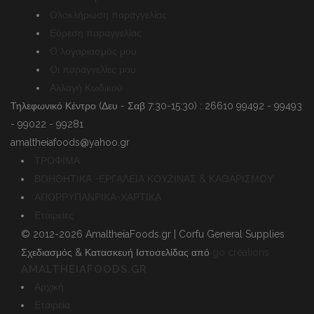
Ολοκλήρωση παραγγελίας
Εύρεση παραγγελίας
Ο λογαριασμός μου
Οι παραγγελίες μου
Αλλαγή Κωδικού
Τηλεφωνικό Κέντρο (Δευ - Σαβ 7:30-15:30) : 26610 99492 - 99493
- 99022 - 99281
amaltheiafoods@yahoo.gr
ΤΡΟΦΙΜΑ
ΒΟΗΘΗΤΙΚΑ -ΕΡΓΑΛΕΙΑ ΚΟΥΖΙΝΑΣ & ΚΑΘΑΡΙΣΜΟΥ
ΑΠΟΡΡΥΠΑΝΡΙΚΑ-ΧΑΡΤΙΚΑ
Εταιρείες
© 2012-2026 AmaltheiaFoods.gr | Corfu General Supplies
Σχεδιασμός & Κατασκευή Ιστοσελίδας από
go creations
AMALTHEIAFOODS.GR
Αρχική
Εταιρεία