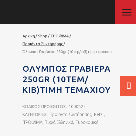
Αρχική
Shop
ΤΡΟΦΙΜΑ
Προιόντα Συντήρησης
Όλυμπος Γραβιέρα 250gr (10τεμ/κιβ)τιμη τεμαχιου
ΌΛΥΜΠΟΣ ΓΡΑΒΙΈΡΑ
250GR (10ΤΕΜ/
ΚΙΒ)ΤΙΜΗ ΤΕΜΑΧΙΟΥ
ΚΩΔΙΚΌΣ ΠΡΟΪΌΝΤΟΣ:
1000627
ΚΑΤΗΓΟΡΊΕΣ:
Προιόντα Συντήρησης
,
Retail
,
ΤΡΟΦΙΜΑ
,
Τυριά Ελληνικά
,
Τυροκομικά