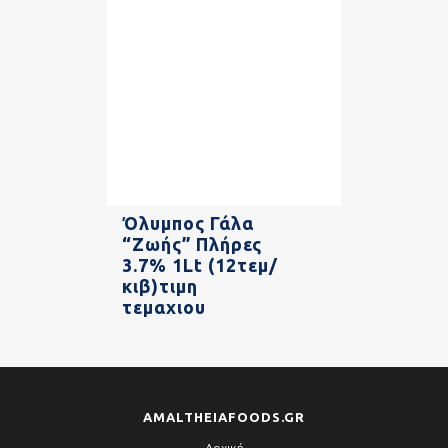
Όλυμπος Γάλα
“Ζωής” Πλήρες
3.7% 1Lt (12τεμ/
κιβ)τιμη
τεμαχιου
AMALTHEIAFOODS.GR