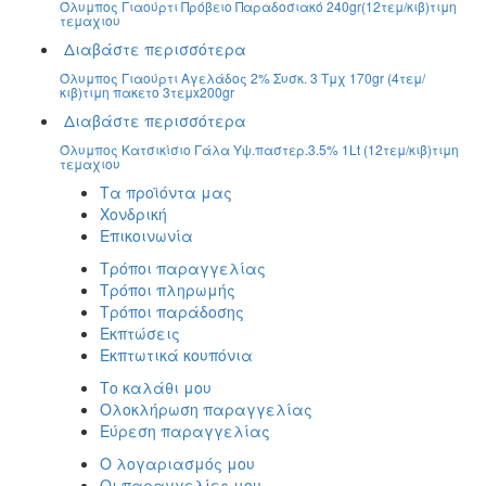
Όλυμπος Γιαούρτι Πρόβειο Παραδοσιακό 240gr(12τεμ/κιβ)τιμη
τεμαχιου
Διαβάστε περισσότερα
Όλυμπος Γιαούρτι Αγελάδος 2% Συσκ. 3 Τμχ 170gr (4τεμ/
κιβ)τιμη πακετο 3τεμx200gr
Διαβάστε περισσότερα
Όλυμπος Κατσικίσιο Γάλα Υψ.παστερ.3.5% 1Lt (12τεμ/κιβ)τιμη
τεμαχιου
Τα προϊόντα μας
Χονδρική
Επικοινωνία
Τρόποι παραγγελίας
Τρόποι πληρωμής
Τρόποι παράδοσης
Εκπτώσεις
Εκπτωτικά κουπόνια
Το καλάθι μου
Ολοκλήρωση παραγγελίας
Εύρεση παραγγελίας
Ο λογαριασμός μου
Οι παραγγελίες μου