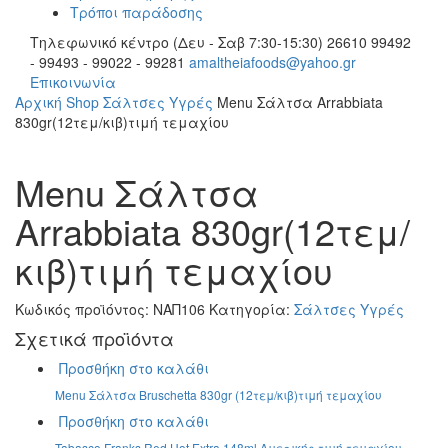
Τρόποι παράδοσης
Τηλεφωνικό κέντρο (Δευ - Σαβ 7:30-15:30)
26610 99492
- 99493 - 99022 - 99281
amaltheiafoods@yahoo.gr
Επικοινωνία
Αρχική
Shop
Σάλτσες Υγρές
Μenu Σάλτσα Arrabbiata
830gr(12τεμ/κιβ)τιμή τεμαχίου
Μenu Σάλτσα
Arrabbiata 830gr(12τεμ/
κιβ)τιμή τεμαχίου
Κωδικός προϊόντος:
ΝΑΠ106
Κατηγορία:
Σάλτσες Υγρές
Σχετικά προϊόντα
Προσθήκη στο καλάθι
Menu Σάλτσα Bruschetta 830gr (12τεμ/κιβ)τιμή τεμαχίου
Προσθήκη στο καλάθι
Tabasco Franks Red Hot Extra 148ml Αμερικής τιμή τεμαχίου