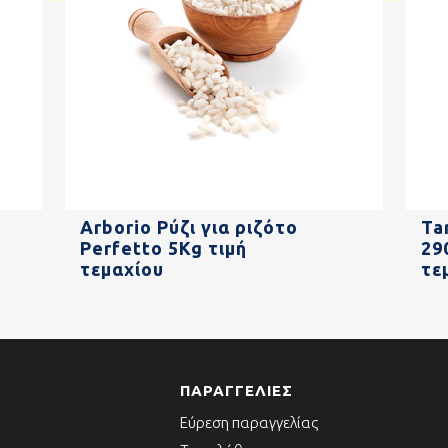
Arborio Ρύζι για ριζότο
Ta
Perfetto 5Kg τιμή
29
τεμαχίου
τε
ΠΑΡΑΓΓΕΛΊΕΣ
Εύρεση παραγγελίας