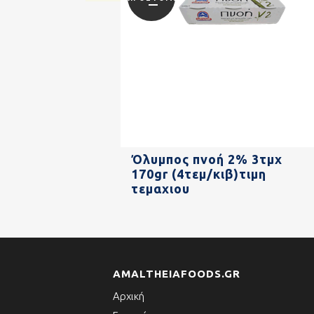
Όλυμπος πνοή 2% 3τμχ
170gr (4τεμ/κιβ)τιμη
τεμαχιου
AMALTHEIAFOODS.GR
Αρχική