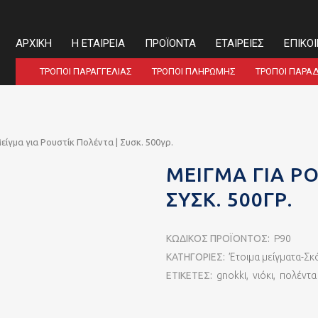
ΑΡΧΙΚΉ
Η ΕΤΑΙΡΕΊΑ
ΠΡΟΪΌΝΤΑ
ΕΤΑΙΡΕΊΕΣ
ΕΠΙΚΟ
ΤΡΌΠΟΙ ΠΑΡΑΓΓΕΛΊΑΣ
ΤΡΌΠΟΙ ΠΛΗΡΩΜΉΣ
ΤΡΌΠΟΙ ΠΑΡΆ
είγμα για Ρουστίκ Πολέντα | Συσκ. 500γρ.
ΜΕΊΓΜΑ ΓΙΑ ΡΟ
ΣΥΣΚ. 500ΓΡ.
ΚΩΔΙΚΌΣ ΠΡΟΪΌΝΤΟΣ:
P90
ΚΑΤΗΓΟΡΊΕΣ:
Έτοιμα μείγματα-Σκ
ΕΤΙΚΈΤΕΣ:
gnokki
,
νιόκι
,
πολέντα