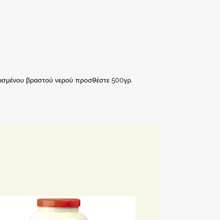
λατισμένου βραστού νερού προσθέστε 500γρ.