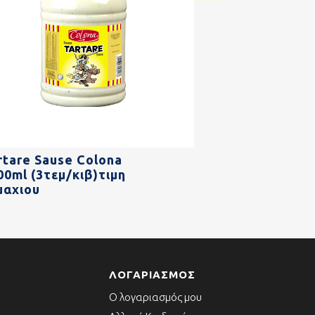
rtare Sause Colona
00ml (3τεμ/κιβ)τιμη
μαχιου
ΛΟΓΑΡΙΑΣΜΌΣ
Ο λογαριασμός μου