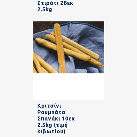
Στιράτι 28εκ
2.5kg
Κριτσίνι
Ρουμπάτα
Σπανάκι 10εκ
2.5kg (τιμή
κιβωτίου)