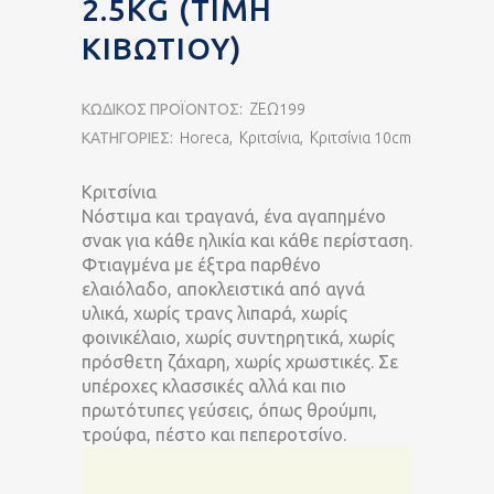
2.5KG (ΤΙΜΉ
ΚΙΒΩΤΊΟΥ)
ΚΩΔΙΚΌΣ ΠΡΟΪΌΝΤΟΣ:
ΖΕΩ199
ΚΑΤΗΓΟΡΊΕΣ:
Horeca
,
Κριτσίνια
,
Κριτσίνια 10cm
Κριτσίνια
Νόστιμα και τραγανά, ένα αγαπημένο
σνακ για κάθε ηλικία και κάθε περίσταση.
Φτιαγμένα με έξτρα παρθένο
ελαιόλαδο, αποκλειστικά από αγνά
υλικά, χωρίς τρανς λιπαρά, χωρίς
φοινικέλαιο, χωρίς συντηρητικά, χωρίς
πρόσθετη ζάχαρη, χωρίς χρωστικές. Σε
υπέροχες κλασσικές αλλά και πιο
πρωτότυπες γεύσεις, όπως θρούμπι,
τρούφα, πέστο και πεπεροτσίνο.