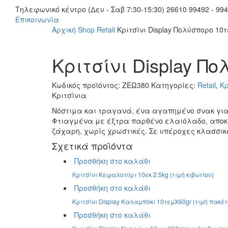
Τηλεφωνικό κέντρο (Δευ - Σαβ 7:30-15:30)
26610 99492 - 994
Επικοινωνία
Αρχική
Shop
Retail
Κριτσίνι Display Πολύσπορο 10
Κριτσίνι Display Π
Κωδικός προϊόντος:
ΖΕΩ380
Κατηγορίες:
Retail
,
Κρ
Κριτσίνια
Νόστιμα και τραγανά, ένα αγαπημένο σνακ για 
Φτιαγμένα με έξτρα παρθένο ελαιόλαδο, αποκλε
ζάχαρη, χωρίς χρωστικές. Σε υπέροχες κλασσικέ
Σχετικά προϊόντα
Προσθήκη στο καλάθι
Κριτσίνι Κεφαλοτύρι 10εκ 2.5kg (τιμή κιβωτίου)
Προσθήκη στο καλάθι
Κριτσίνι Display Καλαμπόκι 10τεμΧ60gr (τιμή πακέτ
Προσθήκη στο καλάθι