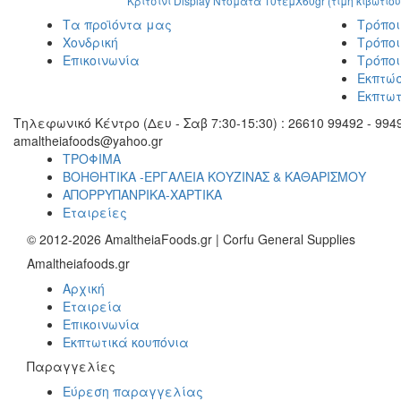
Κριτσίνι Display Ντομάτα 10τεμΧ60gr (τιμή κιβωτίου
Τα προϊόντα μας
Τρόπο
Χονδρική
Τρόπο
Επικοινωνία
Τρόπο
Εκπτώσ
Εκπτωτ
Τηλεφωνικό Κέντρο (Δευ - Σαβ 7:30-15:30) : 26610 99492 - 9949
amaltheiafoods@yahoo.gr
ΤΡΟΦΙΜΑ
ΒΟΗΘΗΤΙΚΑ -ΕΡΓΑΛΕΙΑ ΚΟΥΖΙΝΑΣ & ΚΑΘΑΡΙΣΜΟΥ
ΑΠΟΡΡΥΠΑΝΡΙΚΑ-ΧΑΡΤΙΚΑ
Εταιρείες
© 2012-2026 AmaltheiaFoods.gr | Corfu General Supplies
Amaltheiafoods.gr
Αρχική
Εταιρεία
Επικοινωνία
Εκπτωτικά κουπόνια
Παραγγελίες
Εύρεση παραγγελίας