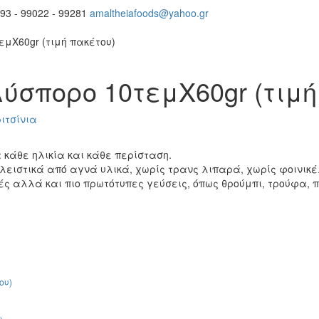
93 - 99022 - 99281
amaltheiafoods@yahoo.gr
τεμΧ60gr (τιμή πακέτου)
ολύσπορο 10τεμΧ60gr (τιμ
ιτσίνια
κάθε ηλικία και κάθε περίσταση.
ιστικά από αγνά υλικά, χωρίς τρανς λιπαρά, χωρίς φοινικέλ
ς αλλά και πιο πρωτότυπες γεύσεις, όπως θρούμπι, τρούφα, π
ου)