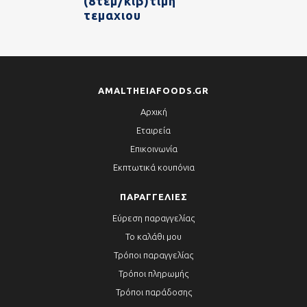
(8τεμ/κιβ)τιμη
τεμαχιου
AMALTHEIAFOODS.GR
Αρχική
Εταιρεία
Επικοινωνία
Εκπτωτικά κουπόνια
ΠΑΡΑΓΓΕΛΊΕΣ
Εύρεση παραγγελίας
Το καλάθι μου
Τρόποι παραγγελίας
Τρόποι πληρωμής
Τρόποι παράδοσης