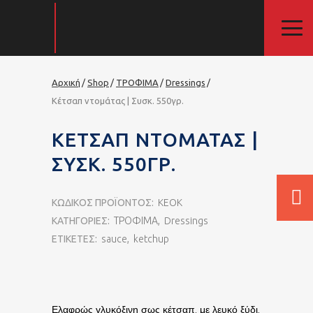
Αρχική
Shop
ΤΡΟΦΙΜΑ
Dressings
Κέτσαπ ντομάτας | Συσκ. 550γρ.
ΚΈΤΣΑΠ ΝΤΟΜΆΤΑΣ |
ΣΥΣΚ. 550ΓΡ.
ΚΩΔΙΚΌΣ ΠΡΟΪΌΝΤΟΣ:
KEOK
ΚΑΤΗΓΟΡΊΕΣ:
ΤΡΟΦΙΜΑ
,
Dressings
ΕΤΙΚΈΤΕΣ:
sauce
,
ketchup
Ελαφρώς γλυκόξινη σως κέτσαπ, με λευκό ξύδι,