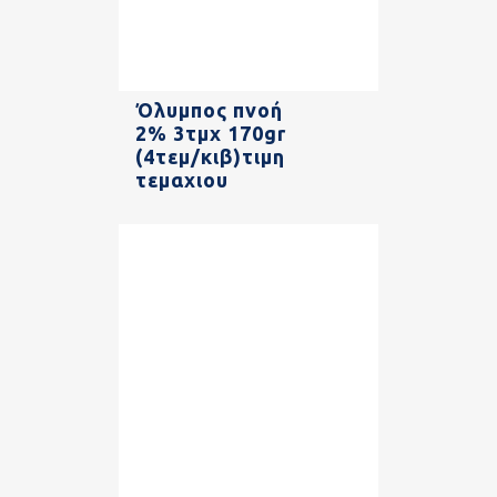
Όλυμπος πνοή
2% 3τμχ 170gr
(4τεμ/κιβ)τιμη
τεμαχιου