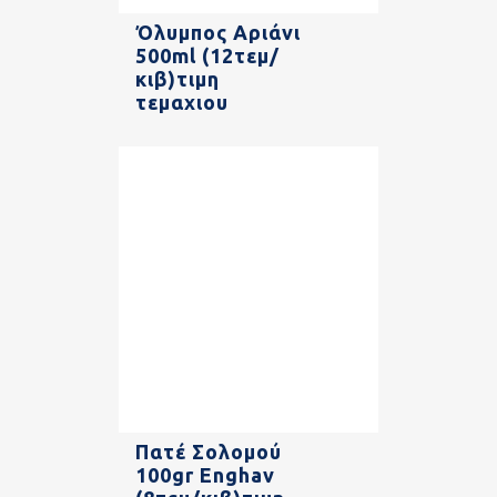
Όλυμπος Αριάνι
500ml (12τεμ/
κιβ)τιμη
τεμαχιου
Πατέ Σολομού
100gr Enghav