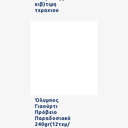
κιβ)τιμη
τεμαχιου
Όλυμπος
Γιαούρτι
Πρόβειο
Παραδοσιακό
240gr(12τεμ/