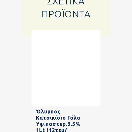
ΣΧΕΤΙΚΆ
ΠΡΟΪΌΝΤΑ
Όλυμπος
Κατσικίσιο Γάλα
Υψ.παστερ.3.5%
1Lt (12τεμ/