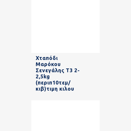
Χταπόδι
Μαρόκου
Σενεγάλης Τ3 2-
2,5kg
(περιπ10τεμ/
κιβ)τιμη κιλου