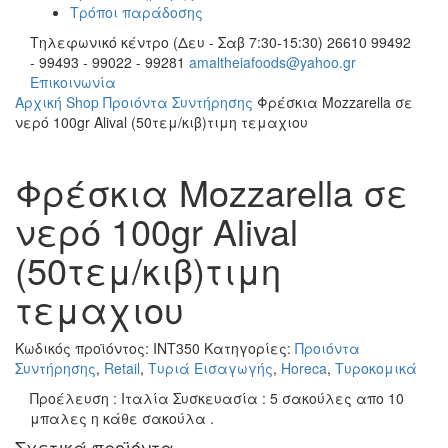
Τρόποι παράδοσης
Τηλεφωνικό κέντρο (Δευ - Σαβ 7:30-15:30)
26610 99492
- 99493 - 99022 - 99281
amaltheiafoods@yahoo.gr
Επικοινωνία
Αρχική
Shop
Προιόντα Συντήρησης
Φρέσκια Mozzarella σε
νερό 100gr Alival (50τεμ/κιβ)τιμη τεμαχιου
Φρέσκια Mozzarella σε
νερό 100gr Alival
(50τεμ/κιβ)τιμη
τεμαχιου
Κωδικός προϊόντος:
ΙΝΤ350
Κατηγορίες:
Προιόντα
Συντήρησης
,
Retail
,
Τυριά Εισαγωγής
,
Horeca
,
Τυροκομικά
Προέλευση : Ιταλία Συσκευασία : 5 σακούλες απο 10
μπαλες η κάθε σακούλα .
Σχετικά προϊόντα