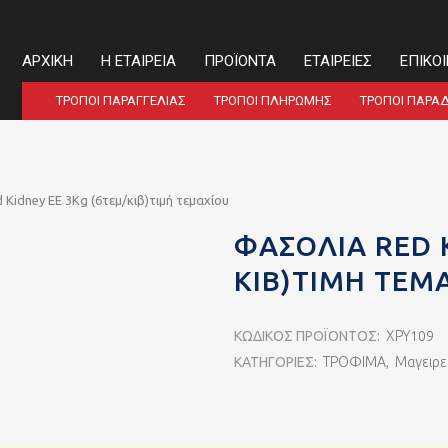
ΑΡΧΙΚΉ
Η ΕΤΑΙΡΕΊΑ
ΠΡΟΪΌΝΤΑ
ΕΤΑΙΡΕΊΕΣ
ΕΠΙΚΟ
ΤΡΌΠΟΙ ΠΑΡΑΓΓΕΛΊΑΣ
ΤΡΌΠΟΙ ΠΛΗΡΩΜΉΣ
ΤΡΌΠΟΙ ΠΑΡΆ
Kidney ΕΕ 3Kg (6τεμ/κιβ)τιμή τεμαχίου
ΦΑΣΌΛΙΑ RED 
ΚΙΒ)ΤΙΜΉ ΤΕΜ
ΚΩΔΙΚΌΣ ΠΡΟΪΌΝΤΟΣ:
ΧΡΥ109
ΚΑΤΗΓΟΡΊΕΣ:
ΤΡΟΦΙΜΑ
,
Μαγειρε