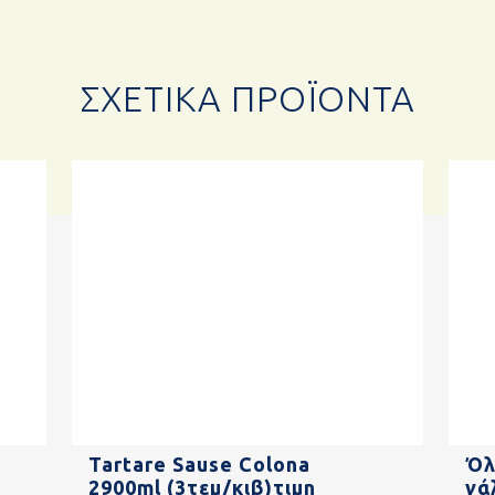
ΣΧΕΤΙΚΆ ΠΡΟΪΌΝΤΑ
Tartare Sause Colona
Όλ
2900ml (3τεμ/κιβ)τιμη
γά