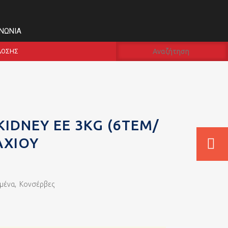
ΙΝΩΝΊΑ
ΔΟΣΗΣ
KIDNEY ΕΕ 3KG (6ΤΕΜ/
ΑΧΊΟΥ
μένα
,
Κονσέρβες