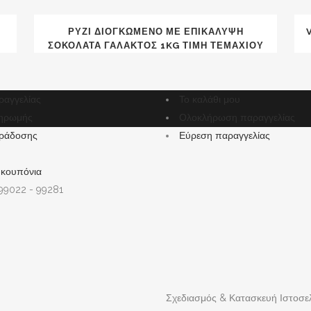
ΡΎΖΙ ΔΙΟΓΚΩΜΈΝΟ ΜΕ ΕΠΙΚΆΛΥΨΗ
ΣΟΚΟΛΆΤΑ ΓΆΛΑΚΤΟΣ 1KG ΤΙΜΉ ΤΕΜΑΧΊΟΥ
ραγγελίας
Το καλάθι μου
ηρωμής
Ολοκλήρωση παραγγελίας
ράδοσης
Εύρεση παραγγελίας
 κουπόνια
 99022 - 99281
Σχεδιασμός & Κατασκευή Ιστοσε