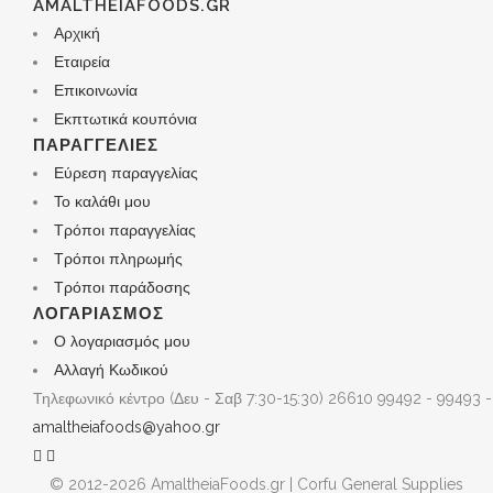
AMALTHEIAFOODS.GR
Αρχική
Εταιρεία
Επικοινωνία
Εκπτωτικά κουπόνια
ΠΑΡΑΓΓΕΛΊΕΣ
Εύρεση παραγγελίας
Το καλάθι μου
Τρόποι παραγγελίας
Τρόποι πληρωμής
Τρόποι παράδοσης
ΛΟΓΑΡΙΑΣΜΌΣ
Ο λογαριασμός μου
Αλλαγή Κωδικού
Τηλεφωνικό κέντρο (Δευ - Σαβ 7:30-15:30)
26610 99492 - 99493 -
amaltheiafoods@yahoo.gr
© 2012-2026 AmaltheiaFoods.gr | Corfu General Supplies