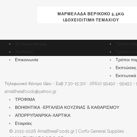
ΜΑΡΜΕΛΆΔΑ ΒΕΡΊΚΟΚΟ 5,5KG
(ΔΟΧΕΊΟ)ΤΙΜΗ ΤΕΜΑΧΙΟΥ
Τα προϊόντα μας
Τρόποι πα
Χονδρική
Τρόποι πλ
Επικοινωνία
Τρόποι πα
Εκπτώσεις
Εκπτωτικά
Τηλεφωνικό Κέντρο (Δευ - Σαβ 7:30-15:30) : 26610 99492 - 99493 -
amaltheiafoods@yahoo.gr
ΤΡΟΦΙΜΑ
ΒΟΗΘΗΤΙΚΑ -ΕΡΓΑΛΕΙΑ ΚΟΥΖΙΝΑΣ & ΚΑΘΑΡΙΣΜΟΥ
ΑΠΟΡΡΥΠΑΝΡΙΚΑ-ΧΑΡΤΙΚΑ
Εταιρείες
© 2012-2026 AmaltheiaFoods.gr | Corfu General Supplies