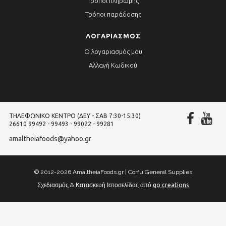
Τρόποι πληρωμής
Τρόποι παράδοσης
ΛΟΓΑΡΙΑΣΜΌΣ
Ο λογαριασμός μου
Αλλαγή Κωδικού
ΤΗΛΕΦΩΝΙΚΌ ΚΈΝΤΡΟ (ΔΕΥ - ΣΑΒ 7:30-15:30)
26610 99492 - 99493 - 99022 - 99281
amaltheiafoods@yahoo.gr
© 2012-2026 AmaltheiaFoods.gr | Corfu General Supplies
Σχεδιασμός & Κατασκευή Ιστοσελίδας από
go creations