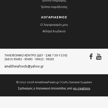
Τρόποι πληρωμής
Τρόποι παράδοσης
ΛΟΓΑΡΙΑΣΜΌΣ
Ο λογαριασμός μου
Αλλαγή Κωδικού
ΤΗΛΕΦΩΝΙΚΌ ΚΈΝΤΡΟ (ΔΕΥ - ΣΑΒ 7:30-15:30)
26610 99492 - 99493 - 99022 - 99281
amaltheiafoods@yahoo.gr
© 2012-2026 AmaltheiaFoods.gr | Corfu General Supplies
Σχεδιασμός & Κατασκευή Ιστοσελίδας από
go creations