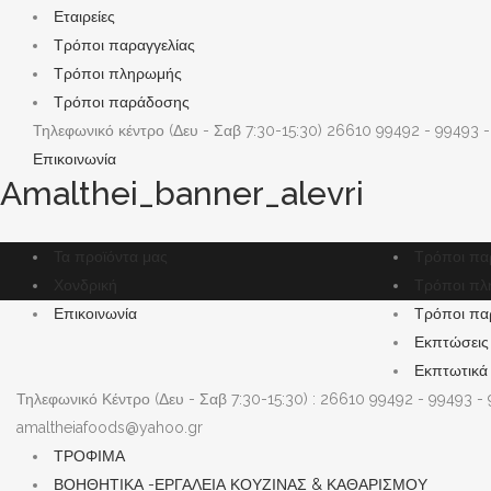
Εταιρείες
Τρόποι παραγγελίας
Τρόποι πληρωμής
Τρόποι παράδοσης
Τηλεφωνικό κέντρο (Δευ - Σαβ 7:30-15:30)
26610 99492 - 99493 -
Επικοινωνία
Amalthei_banner_alevri
Τα προϊόντα μας
Τρόποι πα
Χονδρική
Τρόποι πλ
Επικοινωνία
Τρόποι πα
Εκπτώσεις
Εκπτωτικά
Τηλεφωνικό Κέντρο (Δευ - Σαβ 7:30-15:30) : 26610 99492 - 99493 -
amaltheiafoods@yahoo.gr
ΤΡΟΦΙΜΑ
ΒΟΗΘΗΤΙΚΑ -ΕΡΓΑΛΕΙΑ ΚΟΥΖΙΝΑΣ & ΚΑΘΑΡΙΣΜΟΥ