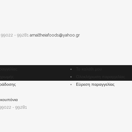
 99022 - 99281
amaltheiafoods@yahoo.gr
ραγγελίας
Το καλάθι μου
ηρωμής
Ολοκλήρωση παραγγελίας
ράδοσης
Εύρεση παραγγελίας
 κουπόνια
 99022 - 99281