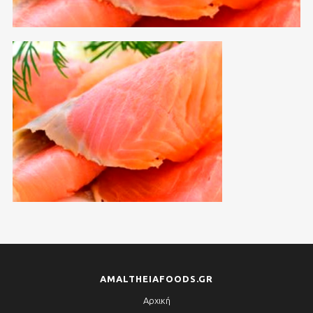
AMALTHEIAFOODS.GR
Αρχική