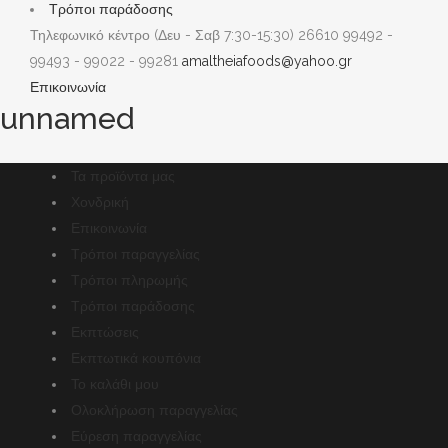
Τρόποι παράδοσης
Τηλεφωνικό κέντρο (Δευ - Σαβ 7:30-15:30)
26610 99492 -
99493 - 99022 - 99281
amaltheiafoods@yahoo.gr
Επικοινωνία
unnamed
Τα προϊόντα μας
Χονδρική
Επικοινωνία
Τρόποι παραγγελίας
Τρόποι πληρωμής
Τρόποι παράδοσης
Εκπτώσεις
Εκπτωτικά κουπόνια
Το καλάθι μου
Ολοκλήρωση παραγγελίας
Εύρεση παραγγελίας