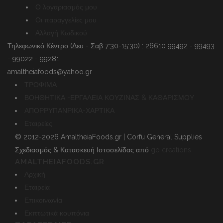
Ο λογαριασμός μου
Οι παραγγελίες μου
Αλλαγή Κωδικού
Τηλεφωνικό Κέντρο (Δευ - Σαβ 7:30-15:30) : 26610 99492 - 99493
- 99022 - 99281
amaltheiafoods@yahoo.gr
ΤΡΟΦΙΜΑ
ΒΟΗΘΗΤΙΚΑ -ΕΡΓΑΛΕΙΑ ΚΟΥΖΙΝΑΣ & ΚΑΘΑΡΙΣΜΟΥ
ΑΠΟΡΡΥΠΑΝΡΙΚΑ-ΧΑΡΤΙΚΑ
Εταιρείες
© 2012-2026 AmaltheiaFoods.gr | Corfu General Supplies
Σχεδιασμός & Κατασκευή Ιστοσελίδας από
go creations
AMALTHEIAFOODS.GR
Αρχική
Εταιρεία
Επικοινωνία
Εκπτωτικά κουπόνια