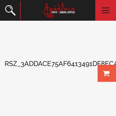
RSZ_3ADDACE75AF6413491DF8EC